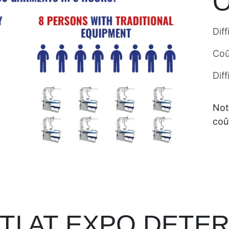
O
Diff
Coû
Diff
Not
coû
TI AT EXPO DETER