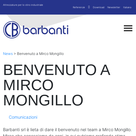
Attrezzature per lo stiro industriale
Referenze
Download
Newsletter
Italiano
News
>
Benvenuto a Mirco Mongillo
BENVENUTO A
MIRCO
MONGILLO
Comunicazioni
Barbanti srl è lieta di dare il benvenuto nel team a Mirco Mongillo.
Mirco che conosciamo da anni, in cui nutriamo profonda stima,