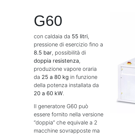
G60
c
on caldaia da
55 litri
,
pressione di esercizio fino a
8.5 bar
, possibilità di
doppia resistenza
,
produzione vapore oraria
da
25 a 80 kg
in funzione
della potenza installata da
20 a 60 kW
.
Il generatore G60 può
essere fornito nella versione
“doppia” che equivale a 2
macchine sovrapposte ma