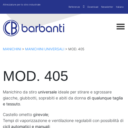
Attrezzature per lo stiro industriale
Referenze
Download
Newsletter
Italiano
MANICHINI
>
MANICHINI UNIVERSALI
>
MOD. 405
MOD. 405
Manichino da stiro
universale
ideale per stirare e sgrossare
giacche, giubbotti, soprabiti e abiti da donna
di qualunque taglia
e tessuto
.
Castello ometto
girevole
;
Tempi di vaporizzazione e ventilazione regolabili con possibilità di
cicli automatici e manuali
;