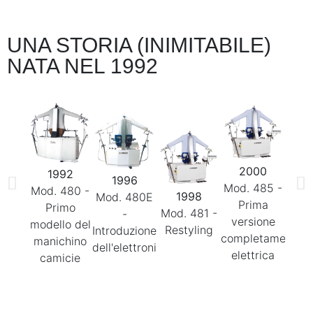
UNA STORIA (INIMITABILE)
NATA NEL 1992
2
2000
1992
M
1996
Mod. 485 -
Mod. 480 -
Clam
1998
Mod. 480E
Prima
Primo
Mod. 481 -
-
versione
modello del
ma
Restyling
Introduzione
completamente
manichino
lung
dell'elettronica
elettrica
camicie
c