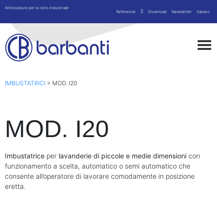
Attrezzature per lo stiro industriale
Referenze
Download
Newsletter
Italiano
IMBUSTATRICI
>
MOD. I20
MOD. I20
Imbustatrice
per
lavanderie di piccole e medie dimensioni
con
funzionamento a scelta
,
automatico o semi automatico
che
consente all’operatore di lavorare comodamente in posizione
eretta.