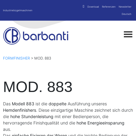
Download
Referenzen
Newsletter
Industriebügelmaschinen
Deutsch
FORMFINISHER
>
MOD. 883
MOD. 883
Das
Modell 883
ist die
doppelte
Ausführung unseres
Hemdenfinishers
. Diese einzigartige Maschine zeichnet sich durch
die
hohe Stundenleistung
mit einer Bedienperson, die
hervorragende Finishqualität und die
hohe Energieeinsparung
aus.
Das
einfache Fixieren der Waren
und die leichte Bedienung der