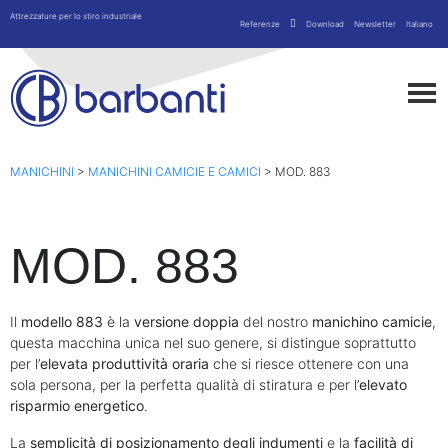
Attrezzature per lo stiro industriale
Referenze
Download
Newsletter
Italiano
MANICHINI
>
MANICHINI CAMICIE E CAMICI
>
MOD. 883
MOD. 883
Il
modello 883
è la
versione doppia
del nostro
manichino camicie
,
questa macchina unica nel suo genere, si distingue soprattutto
per l’
elevata produttività oraria
che si riesce ottenere con una
sola persona, per la perfetta qualità di stiratura e per l’
elevato
risparmio energetico
.
La
semplicità di posizionamento degli indumenti
e la
facilità di